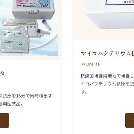
マイコバクテリウム
IP-Line TB
ロタ」
抗酸菌培養用培地で培養
イコバクテリウム抗原を1
す。
ス抗原を15分で同時検出す
断用医薬品。
る