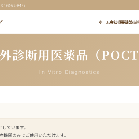
: 0493-62-9477
ブ
ホーム
会社概要
基盤技
外診断用医薬品（POC
In Vitro Diagnostics
介しています。
療機関のみでご使用いただけます。