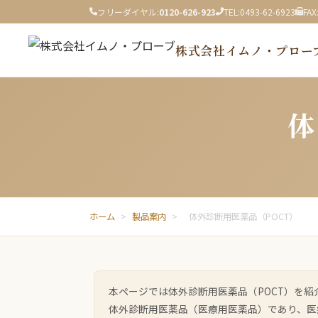
フリーダイヤル:
0120-626-923
TEL:
0493-62-6923
FAX
株式会社イムノ・プロー
体
ホーム
>
製品案内
>
体外診断用医薬品（POCT）
本ページでは体外診断用医薬品（POCT）を紹
体外診断用医薬品（医療用医薬品）であり、医