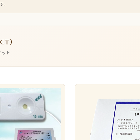
す。
CT）
キット