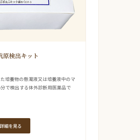
抗原検出キット
した培養物の懸濁液又は培養液中のマ
5分で検出する体外診断用医薬品で
詳細を見る